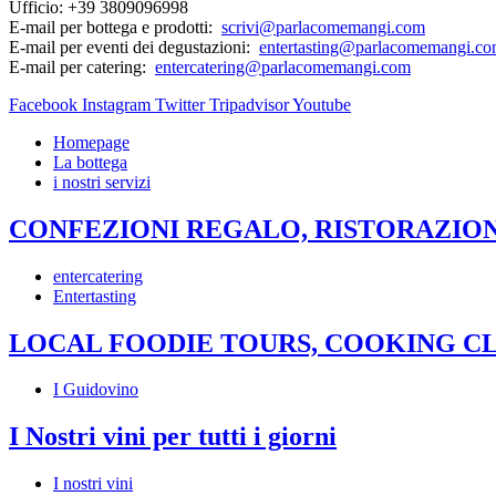
Ufficio: +39 3809096998
E-mail per bottega e prodotti:
scrivi@parlacomemangi.com
E-mail per eventi dei degustazioni:
entertasting@parlacomemangi.c
E-mail per catering:
entercatering@parlacomemangi.com
Facebook
Instagram
Twitter
Tripadvisor
Youtube
Homepage
La bottega
i nostri servizi
CONFEZIONI REGALO, RISTORAZION
entercatering
Entertasting
LOCAL FOODIE TOURS, COOKING CL
I Guidovino
I Nostri vini per tutti i giorni
I nostri vini