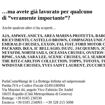
…ma avete già lavorato per qualcuno
di ”veramente importante”?
Anche qualcun altro ci ha scoperti…
A2A, AMWAY, ANICTA, AREA MARINA PROTETTA, BA
RICEVIMENTI, CASTELLO BROWN, COMPAGNIA UNICA,
EMERALD CRUISES, EXXON, FAI, FIAT, FORD MOTOR
PACKARD, IKEA, IC BELLAGIO, ISUZU, JACQUEMUS, 
NETAFIM, NORTH SAILS, OCEANIA CRUISES, OVATION
RPMC, SAAB, SARA LEE, SCENIC CRUISES, SCJ, SEA
THE RITZ-CARLTON COLLECTION, TOPPS, TOYOTA, 
WINDSTAR CRUISES, YVES SAINT LAURENT, ZUCCHET
ParlaComeMangi de La Bottega Infinita srl unipersonale
Partita IVA e Codice Fiscale 02491180994
Via Mazzini 44, angolo Vico Fabrizio De André
16035 Rapallo (Città Metropolitana di Genova)
Bottega: +39 0185 230530
Enoteca: +39 0185 234993 – +39 328 215 5098