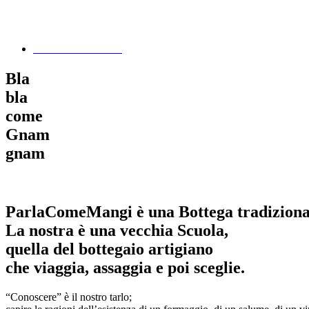
I SPEAK ENGLISH
Bla
bla
come
Gnam
gnam
ParlaComeMangi è una Bottega tradizionale
La nostra è una vecchia Scuola,
quella del bottegaio artigiano
che viaggia, assaggia e poi sceglie.
“Conoscere” è il nostro tarlo;