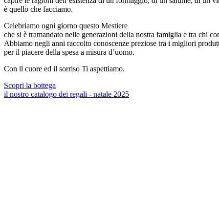
capire le ragioni dell’esistenza di un formaggio, di un salume, di un v
è quello che facciamo.
Celebriamo ogni giorno questo Mestiere
che si è tramandato nelle generazioni della nostra famiglia e tra chi c
Abbiamo negli anni raccolto conoscenze preziose tra i migliori produtt
per il piacere della spesa a misura d’uomo.
Con il cuore ed il sorriso Ti aspettiamo.
Scopri la bottega
il nostro catalogo dei regali - natale 2025