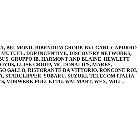
DA, BELMOND, BIBENDUM GROUP, BVLGARI, CAPURRO
T MUTUEL, DDP INCENTIVE, DISCOVERY NETWORKS,
BUS, GRUPPO IB, HARMONT AND BLAINE, HEWLETT
LOYDS, LUISE GROUP, MC DONALD’S, MARES,
ISO GALLO, RISTORANTE DA VITTORIO, RONCONE ROI,
A, STARCLIPPER, SUBARU, SUZUKI, TELECOM ITALIA,
ES, VORWERK FOLLETTO, WALMART, WEX, WILL,