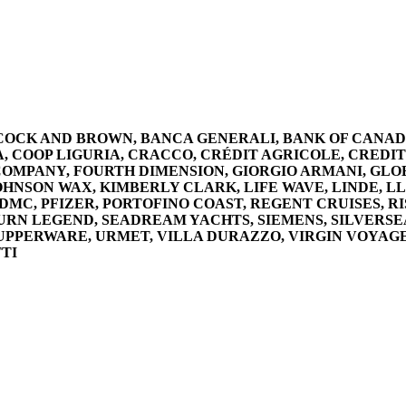
BCOCK AND BROWN, BANCA GENERALI, BANK OF CANA
 COOP LIGURIA, CRACCO, CRÉDIT AGRICOLE, CREDI
 COMPANY, FOURTH DIMENSION, GIORGIO ARMANI, GLO
JOHNSON WAX, KIMBERLY CLARK, LIFE WAVE, LINDE, L
 DMC, PFIZER, PORTOFINO COAST, REGENT CRUISES, R
BOURN LEGEND, SEADREAM YACHTS, SIEMENS, SILVERSE
TUPPERWARE, URMET, VILLA DURAZZO, VIRGIN VOYAG
TI