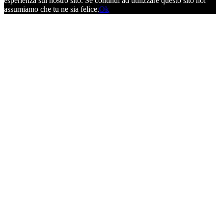
esperienza sul nostro sito. Se continui ad utilizzare questo sito noi
assumiamo che tu ne sia felice.
Ok