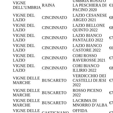
UMBRIA ROSATO
VIGNE
RAINA
LA PESCHIERA DI
€1
DELL’UMBRIA
PACINO 2020
VIGNE DEL
LAZIO CESANESE
CINCINNATO
€8
LAZIO
ARGEO 2021
VIGNE DEL
LAZIO BELLONE
CINCINNATO
€8
LAZIO
QUINTO 2022
VIGNE DEL
LAZIO BIANCO
CINCINNATO
€7
LAZIO
PANTALEO 2022
VIGNE DEL
LAZIO BIANCO
CINCINNATO
€6
LAZIO
CASTORE 2022
VIGNE DEL
CORI ROSSO
CINCINNATO
€7
LAZIO
RAVEROSSE 2021
VIGNE DEL
CORI BIANCO
CINCINNATO
€8
LAZIO
ILLIRIO 2022
VERDICCHIO DEI
VIGNE DELLE
BUSCARETO
CASTELLI DI JESI
€7
MARCHE
2022
VIGNE DELLE
ROSSO PICENO
BUSCARETO
€7
MARCHE
2022
VIGNE DELLE
LACRIMA DI
BUSCARETO
€7
MARCHE
MNORRO D’ALBA
VIGNE DELLE
OFFIDA
CASTIGNANO
€7